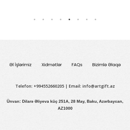
Əl İşlərimiz
Xidmətlər
FAQs
Bizimlə Əlaqə
Telefon: +994552660205 | Email:
info@artgift.az
Ünvan: Dilarə Əliyeva küç 251A, 28 May, Baku, Azərbaycan,
AZ1000