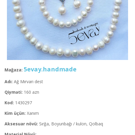
5evay.handmade
Mağaza:
Adı:
Ağ Mırvarı dest
Qiyməti:
160 azn
Kod:
1430297
Kim üçün:
Xanım
Aksesuar növü:
Sırğa, Boyunbağı / kulon, Qolbaq
Material Növü: