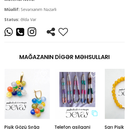
Müəllif:
Sevərxanım Nəzərli
Status:
Əldə Var
MAĞAZANIN DIGƏR MƏHSULLARI
Pişik Gözü Sırğa
Telefon asilqani
Sarı Pişik 