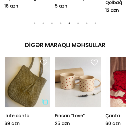
Qolbaq
16 azn
5 azn
12 azn
DIGƏR MARAQLI MƏHSULLAR
Jute canta
Fincan “Love”
Çanta
69 azn
25 azn
60 azn