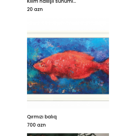
Kilim naxişli sunuml...
20 azn
Qırmızı balıq
700 azn