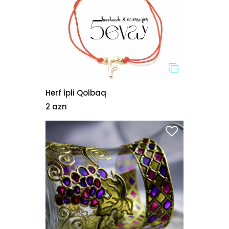
Herf İpli Qolbaq
2 azn