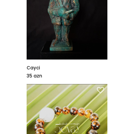
Cayci
35 azn