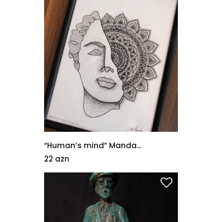
“Human’s mind” Manda...
22 azn