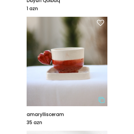
Düyün Qolbaq
1 azn
amaryllisceram
35 azn