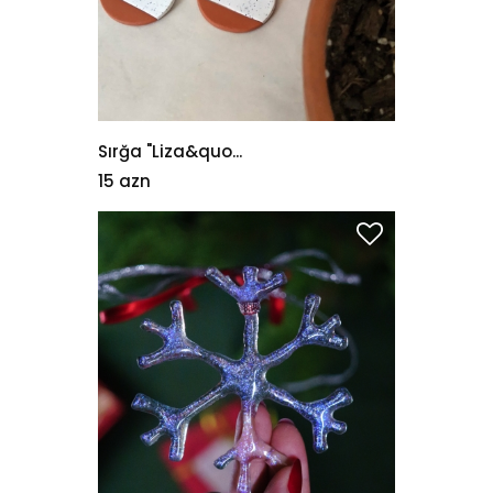
Sırğa "Liza&quo...
15 azn