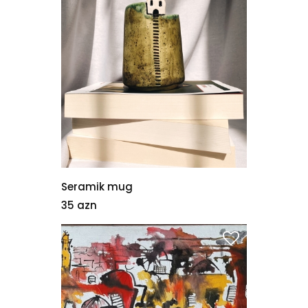
Seramik mug
35 azn