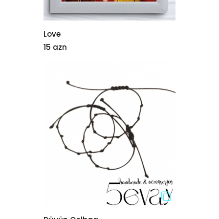
Love
15 azn