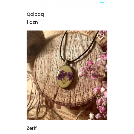
Qolbaq
1 azn
Zərif