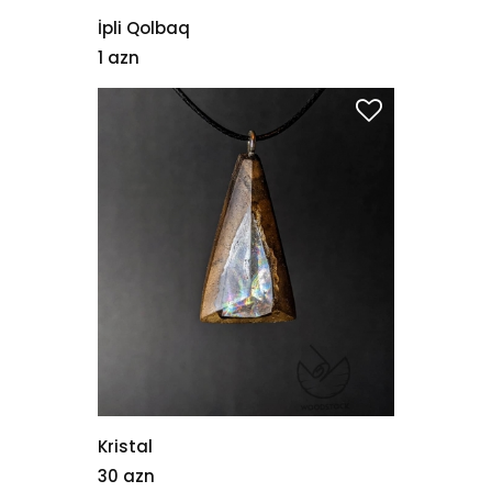
İpli Qolbaq
1 azn
Kristal
30 azn