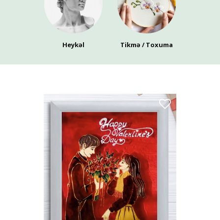
Heykəl
Tikmə / Toxuma