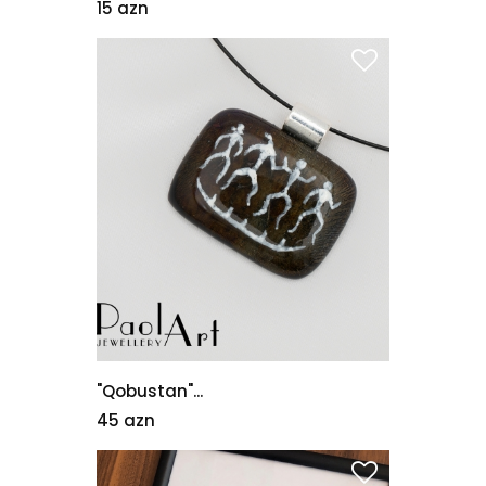
15 azn
"Qobustan"...
45 azn