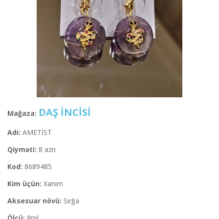
DAŞ İNCİSİ
Mağaza:
Adı:
AMETİST
Qiyməti:
8 azn
Kod:
8689485
Kim üçün:
Xanım
Aksesuar növü:
Sırğa
Ölçü:
8ml