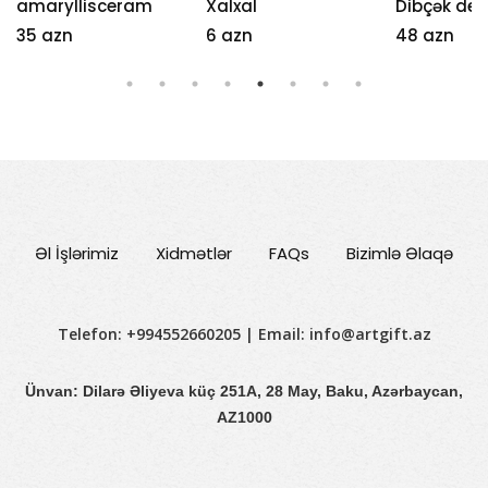
amaryllisceram
Xalxal
Dibçək dek
35 azn
6 azn
48 azn
Əl İşlərimiz
Xidmətlər
FAQs
Bizimlə Əlaqə
Telefon: +994552660205 | Email:
info@artgift.az
Ünvan: Dilarə Əliyeva küç 251A, 28 May, Baku, Azərbaycan,
AZ1000