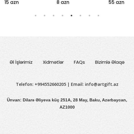
15 azn
8 azn
55 azn
Əl İşlərimiz
Xidmətlər
FAQs
Bizimlə Əlaqə
Telefon: +994552660205 | Email:
info@artgift.az
Ünvan: Dilarə Əliyeva küç 251A, 28 May, Baku, Azərbaycan,
AZ1000