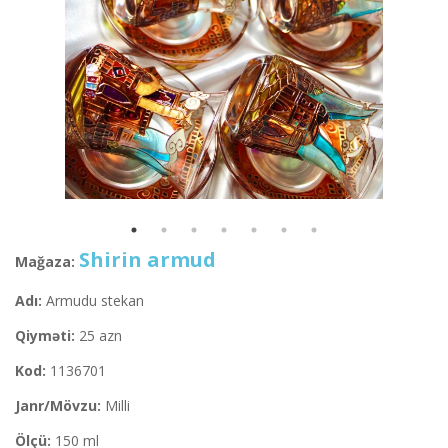
Shirin armud
Mağaza:
Adı:
Armudu stekan
Qiyməti:
25 azn
Kod:
1136701
Janr/Mövzu:
Milli
Ölçü:
150 ml