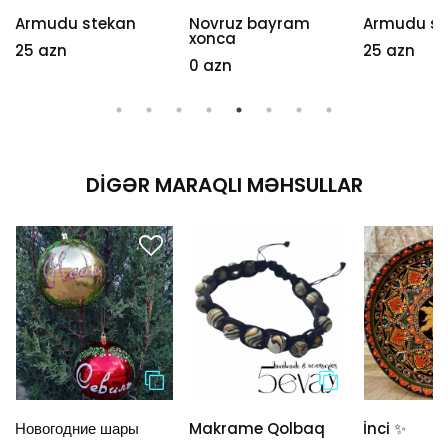
Armudu stekan
Novruz bayram
Armudu st
xonca
25 azn
25 azn
0 azn
DIGƏR MARAQLI MƏHSULLAR
Новогодние шары
Makrame Qolbaq
İnci ✨