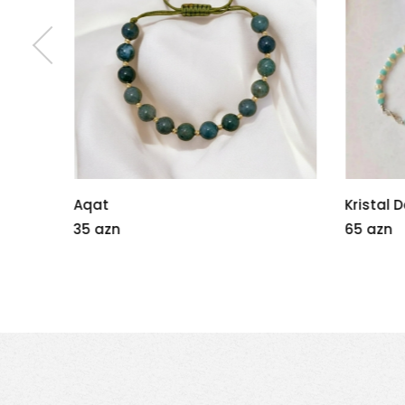
Kristal Dest
İstanbu
65 azn
150 azn