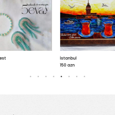
l
Firuzə
12 azn