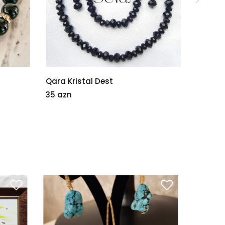
Qara Kristal Dest
Firuze
35 azn
5 azn