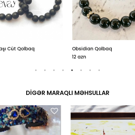
aşı Cüt Qolbaq
Obsidian Qolbaq
12 azn
DIGƏR MARAQLI MƏHSULLAR