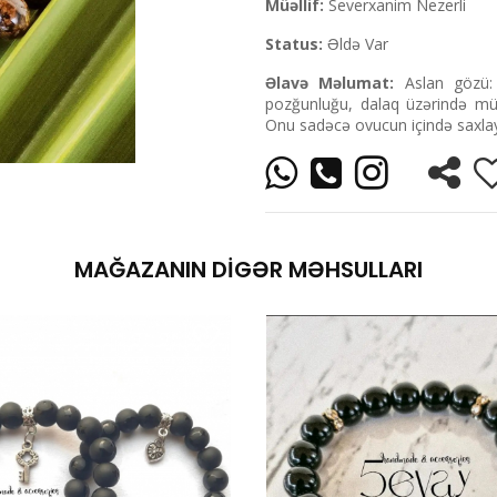
Müəllif:
Severxanim Nezerli
Status:
Əldə Var
Əlavə Məlumat:
Aslan gözü: a
pozğunluğu, dalaq üzərində müsb
Onu sadəcə ovucun içində saxlay
MAĞAZANIN DIGƏR MƏHSULLARI