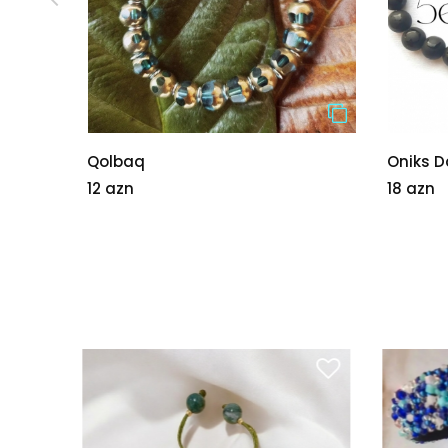
Qolbaq
Oniks D
12 azn
18 azn