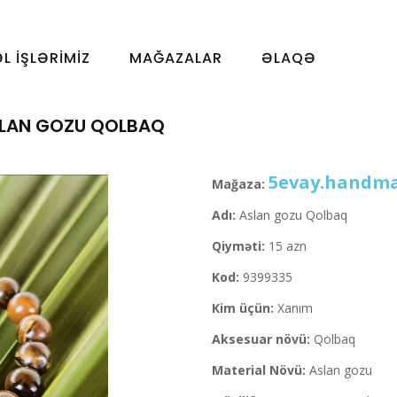
ƏL İŞLƏRIMIZ
MAĞAZALAR
ƏLAQƏ
LAN GOZU QOLBAQ
5evay.handm
Mağaza:
Adı:
Aslan gozu Qolbaq
Qiyməti:
15 azn
Kod:
9399335
Kim üçün:
Xanım
Aksesuar növü:
Qolbaq
Material Növü:
Aslan gozu