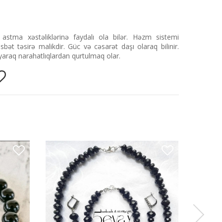
stma xəstəliklərinə faydalı ola bilər. Həzm sistemi
ət təsirə malikdir. Güc və cəsarət daşı olaraq bilinir.
araq narahatlıqlardan qurtulmaq olar.