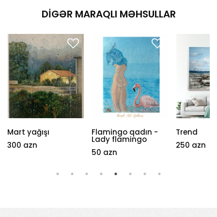
DIGƏR MARAQLI MƏHSULLAR
Mart yağışı
Flamingo qadın -
Trend
Lady flamingo
300 azn
250 azn
50 azn