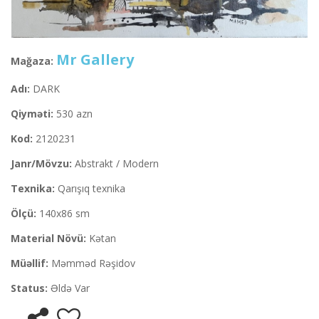
Mr Gallery
Mağaza:
Adı:
DARK
Qiyməti:
530 azn
Kod:
2120231
Janr/Mövzu:
Abstrakt / Modern
Texnika:
Qarışıq texnika
Ölçü:
140x86 sm
Material Növü:
Kətan
Müəllif:
Məmməd Rəşidov
Status:
Əldə Var