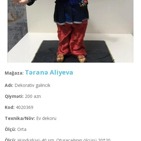
Təranə Aliyeva
Mağaza:
Adı:
Dekorativ gəlincik
Qiyməti:
200 azn
Kod:
4020369
Texnika/Növ:
Ev dekoru
Ölçü:
Orta
Ölçü:
Hündürlüyü 40 sm. Oturacağının ölçüsü 20*20