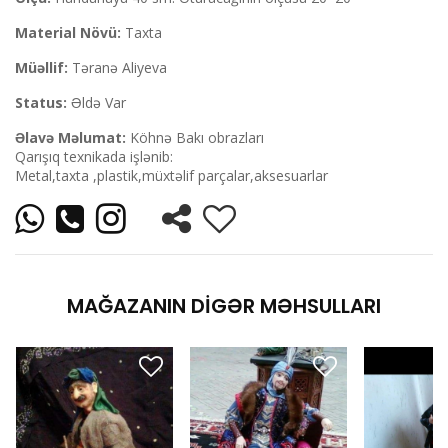
Material Növü:
Taxta
Müəllif:
Təranə Aliyeva
Status:
Əldə Var
Əlavə Məlumat:
Köhnə Bakı obrazları
Qarışıq texnikada işlənib:
Metal,taxta ,plastik,müxtəlif parçalar,aksesuarlar
MAĞAZANIN DIGƏR MƏHSULLARI