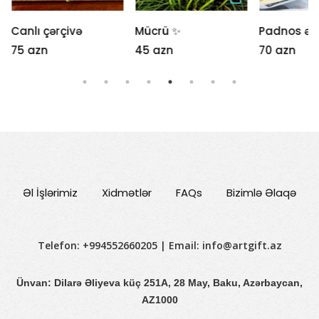
Canlı çərçivə
Mücrü ✨
Padnos əl i
75 azn
45 azn
70 azn
Əl İşlərimiz
Xidmətlər
FAQs
Bizimlə Əlaqə
Telefon: +994552660205 | Email:
info@artgift.az
Ünvan: Dilarə Əliyeva küç 251A, 28 May, Baku, Azərbaycan,
AZ1000