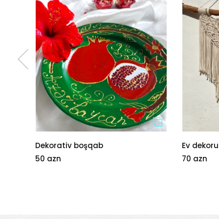
Ev dekoru
Göy Kri
70 azn
20 azn