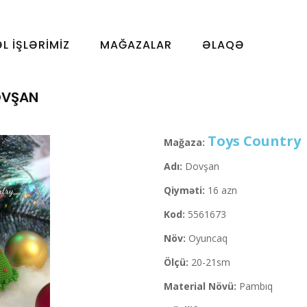
ƏL İŞLƏRIMIZ
MAĞAZALAR
ƏLAQƏ
VŞAN
Toys Country
Mağaza:
Adı:
Dovşan
Qiyməti:
16 azn
Kod:
5561673
Növ:
Oyuncaq
Ölçü:
20-21sm
Material Növü:
Pambıq