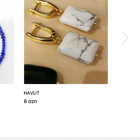
Qolbaq
Ganes
5 azn
25 azn