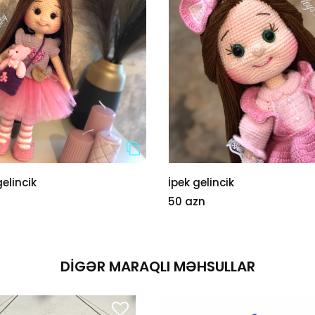
elincik
İpek gelincik
50 azn
DIGƏR MARAQLI MƏHSULLAR