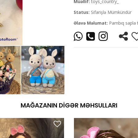
Müəllif:
toys_country_
Status:
Sifarişlə Mümkündür
Əlavə Məlumat:
Pambıq sapla 
MAĞAZANIN DIGƏR MƏHSULLARI