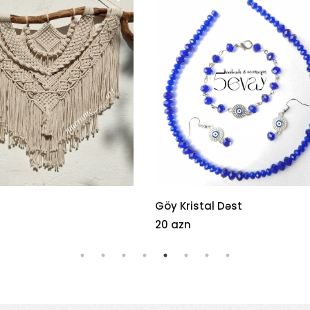
stal Dəst
HAVLİT
8 azn