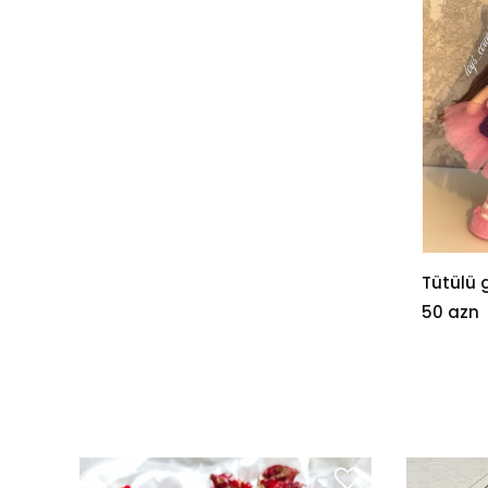
Tütülü g
50 azn