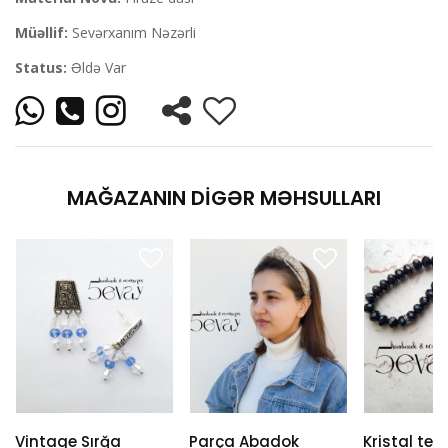
Müəllif:
Sevərxanım Nəzərli
Status:
Əldə Var
MAĞAZANIN DIGƏR MƏHSULLARI
Vintage Sırğa
Parça Abadok
Kristal tes