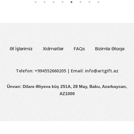
Əl İşlərimiz
Xidmətlər
FAQs
Bizimlə Əlaqə
Telefon: +994552660205 | Email:
info@artgift.az
Ünvan: Dilarə Əliyeva küç 251A, 28 May, Baku, Azərbaycan,
AZ1000