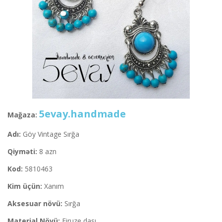
5evay.handmade
Mağaza:
Adı:
Göy Vintage Sırğa
Qiyməti:
8 azn
Kod:
5810463
Kim üçün:
Xanım
Aksesuar növü:
Sırğa
Material Növü:
Firuze dası