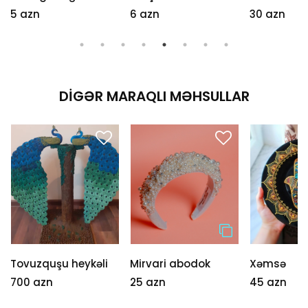
5 azn
6 azn
30 azn
DIGƏR MARAQLI MƏHSULLAR
Tovuzquşu heykəli
Mirvari abodok
Xəmsə
700 azn
25 azn
45 azn