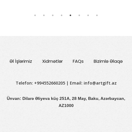
Əl İşlərimiz
Xidmətlər
FAQs
Bizimlə Əlaqə
Telefon: +994552660205 | Email:
info@artgift.az
Ünvan: Dilarə Əliyeva küç 251A, 28 May, Baku, Azərbaycan,
AZ1000