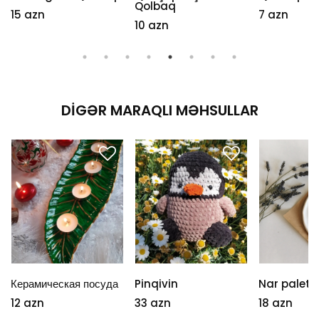
Qolbaq
15 azn
7 azn
10 azn
DIGƏR MARAQLI MƏHSULLAR
Керамическая посуда
Pinqivin
Nar palett
12 azn
33 azn
18 azn