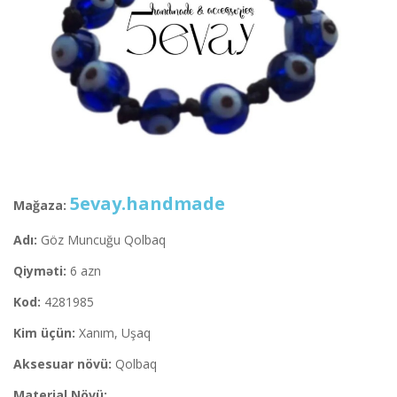
5evay.handmade
Mağaza:
Adı:
Göz Muncuğu Qolbaq
Qiyməti:
6 azn
Kod:
4281985
Kim üçün:
Xanım, Uşaq
Aksesuar növü:
Qolbaq
Material Növü: