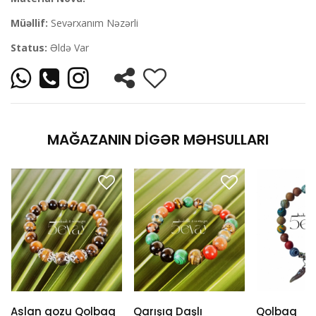
Müəllif:
Sevərxanım Nəzərli
Status:
Əldə Var
MAĞAZANIN DIGƏR MƏHSULLARI
Aslan gozu Qolbaq
Qarışıq Daşlı
Qolbaq