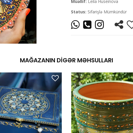
Müəllif:
Leila Huseinova
Status:
Sifarişlə Mümkündür
MAĞAZANIN DIGƏR MƏHSULLARI