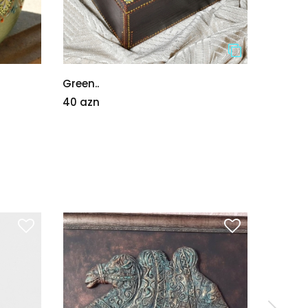
Green..
Sehirli
40 azn
70 azn