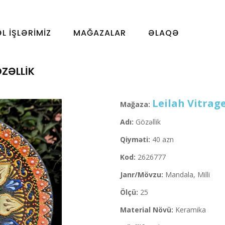
ƏL İŞLƏRIMIZ
MAĞAZALAR
ƏLAQƏ
ZƏLLIK
Leilah Vitrag
Mağaza:
Adı:
Gözəllik
Qiyməti:
40 azn
Kod:
2626777
Janr/Mövzu:
Mandala, Milli
Ölçü:
25
Material Növü:
Keramika