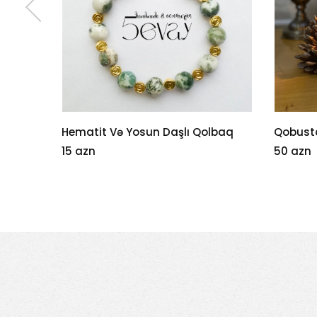
Hematit Və Yosun Daşlı Qolbaq
Qobust
15 azn
50 azn