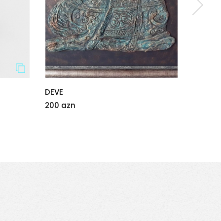
DEVE
Kristal
200 azn
17 azn