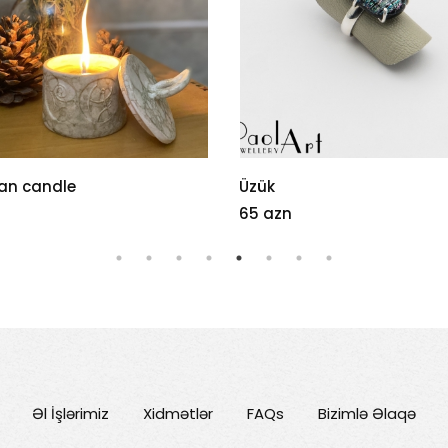
an candle
Üzük
65 azn
Əl İşlərimiz
Xidmətlər
FAQs
Bizimlə Əlaqə