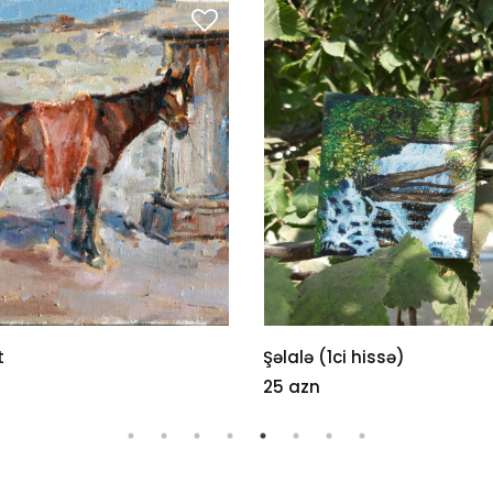
t
Şəlalə (1ci hissə)
n
25 azn