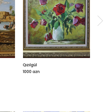
Qızılgül
Heyva
1000 azn
2000 a