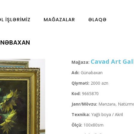
ƏL İŞLƏRIMIZ
MAĞAZALAR
ƏLAQƏ
ÜNƏBAXAN
Cavad Art Gal
Mağaza:
Adı:
Günəbaxan
Qiyməti:
2000 azn
Kod:
9665870
Janr/Mövzu:
Mənzərə, Natürmo
Texnika:
Yağlı boya / Akril
Ölçü:
100x80sm