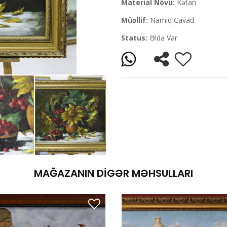
Material Növü:
Kətan
Müəllif:
Namiq Cavad
Status:
Əldə Var
MAĞAZANIN DIGƏR MƏHSULLARI