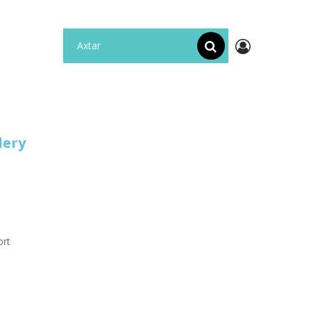
lery
rt