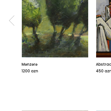
Mənzərə
Abstrac
1200 azn
450 az