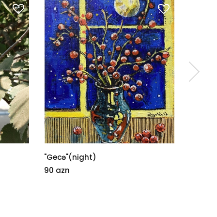
"Gecə"(night)
Natürm
90 azn
35 azn