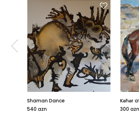
Shaman Dance
Kəhər a
540 azn
300 az