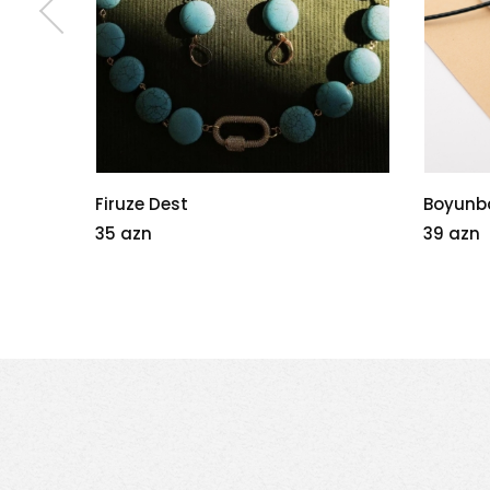
Boyunbağı
Çanta
39 azn
60 azn