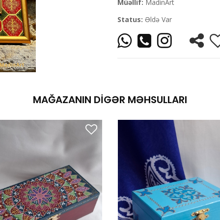
Müəllif:
MadinArt
Status:
Əldə Var
MAĞAZANIN DIGƏR MƏHSULLARI