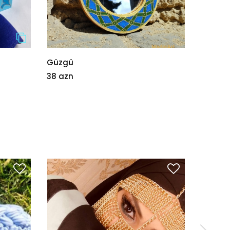
Güzgü
Nimçə
38 azn
25 azn