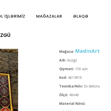
ƏL İŞLƏRIMIZ
MAĞAZALAR
ƏLAQƏ
ZGÜ
MadinArt
Mağaza:
Adı:
Güzgü
Qiyməti:
150 azn
Kod:
4613810
Texnika/Növ:
Ev dekoru
Ölçü:
40x40
Material Növü: