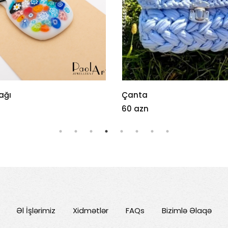
Üz zənciri
43 azn
Əl İşlərimiz
Xidmətlər
FAQs
Bizimlə Əlaqə