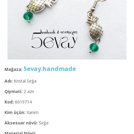
5evay.handmade
Mağaza:
Adı:
Kristal Sırğa
Qiyməti:
2 azn
Kod:
6019714
Kim üçün:
Xanım
Aksesuar növü:
Sırğa
Material Növü: