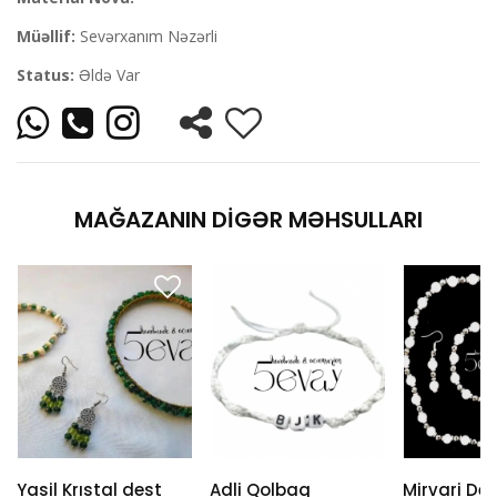
Müəllif:
Sevərxanım Nəzərli
Status:
Əldə Var
MAĞAZANIN DIGƏR MƏHSULLARI
Yasil Krıstal dest
Adli Qolbaq
Mirvari De