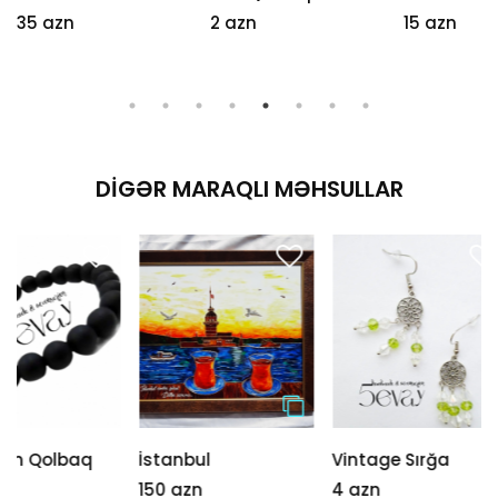
35 azn
2 azn
15 azn
DIGƏR MARAQLI MƏHSULLAR
İstanbul
Vintage Sırğa
Şərq üslü
məxməri 
150 azn
4 azn