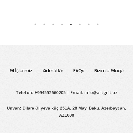
100 azn
Əl İşlərimiz
Xidmətlər
FAQs
Bizimlə Əlaqə
Telefon: +994552660205 | Email:
info@artgift.az
Ünvan: Dilarə Əliyeva küç 251A, 28 May, Baku, Azərbaycan,
AZ1000