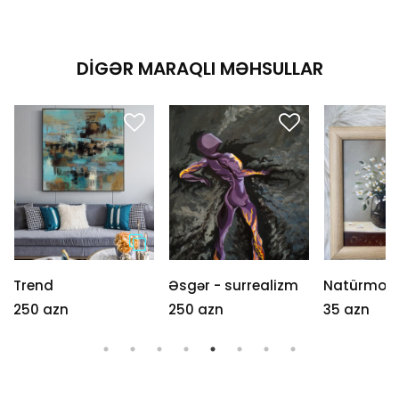
DIGƏR MARAQLI MƏHSULLAR
Trend
Əsgər - surrealizm
Natürmort
250 azn
250 azn
35 azn