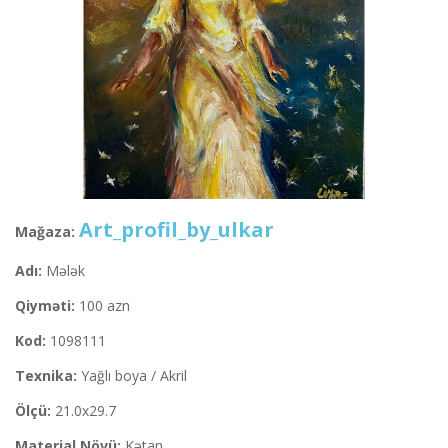
Art_profil_by_ulkar
Mağaza:
Adı:
Mələk
Qiyməti:
100 azn
Kod:
1098111
Texnika:
Yağlı boya / Akril
Ölçü:
21.0x29.7
Material Növü:
Kətan