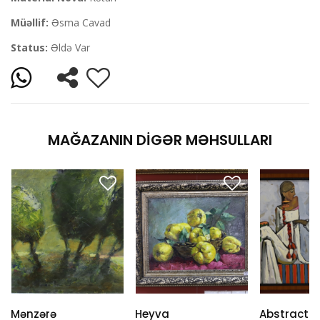
Müəllif:
Əsma Cavad
Status:
Əldə Var
MAĞAZANIN DIGƏR MƏHSULLARI
Mənzərə
Heyva
Abstract