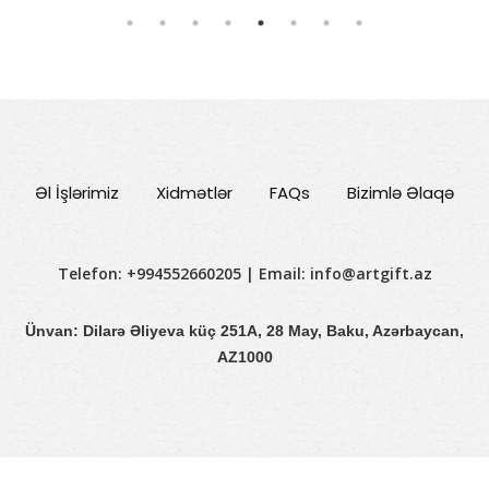
Əl İşlərimiz
Xidmətlər
FAQs
Bizimlə Əlaqə
Telefon: +994552660205 | Email:
info@artgift.az
Ünvan: Dilarə Əliyeva küç 251A, 28 May, Baku, Azərbaycan,
AZ1000