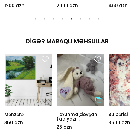
1200 azn
2000 azn
450 azn
DIGƏR MARAQLI MƏHSULLAR
Mənzərə
Toxunma dovşan
Su pərisi
(ad yazılı)
350 azn
3600 azn
25 azn