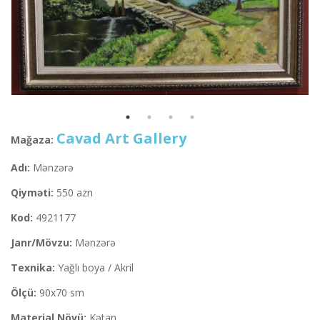
Cavad Art Gallery
Mağaza:
Adı:
Mənzərə
Qiyməti:
550 azn
Kod:
4921177
Janr/Mövzu:
Mənzərə
Texnika:
Yağlı boya / Akril
Ölçü:
90x70 sm
Material Növü:
Kətan