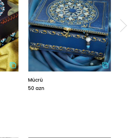
Mücrü
Mücrü
50 azn
45 azn