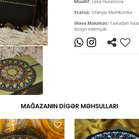
Müəllif:
Leila Huseinova
Status:
Sifarişlə Mümkündür
Əlavə Məlumat:
Taxtadan hazır
dizayn edilmişdir..
MAĞAZANIN DIGƏR MƏHSULLARI