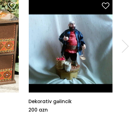
Dekorativ gəlincik
Qızıl gü
200 azn
55 azn