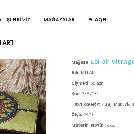
ƏL İŞLƏRIMIZ
MAĞAZALAR
ƏLAQƏ
 ART
Leilah Vitrag
Mağaza:
Adı:
MN ART
Qiyməti:
65 azn
Kod:
2387171
Texnika/Növ:
Vitraj, Mandala,
Ölçü:
24/16
Material Növü:
Taxta