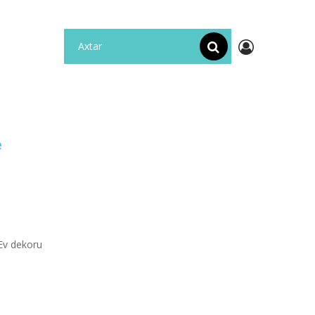
e
 Ev dekoru