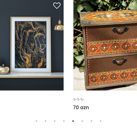
✨✨✨
70 azn