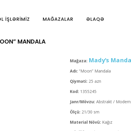
ƏL İŞLƏRIMIZ
MAĞAZALAR
ƏLAQƏ
OON” MANDALA
Mady’s Manda
Mağaza:
Adı:
“Moon” Mandala
Qiyməti:
25 azn
Kod:
1355245
Janr/Mövzu:
Abstrakt / Modern
Ölçü:
21/30 sm
Material Növü:
Kağız