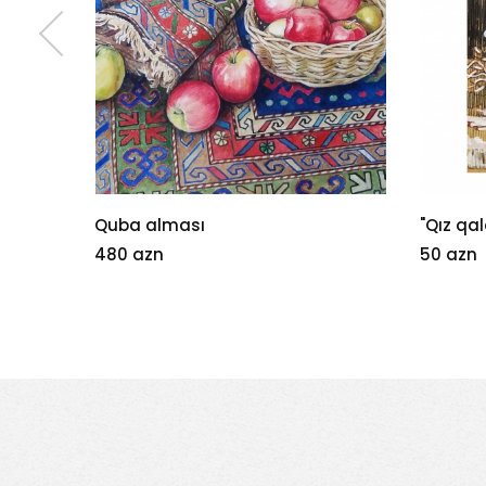
"Qız qalası "
Leaf 1
50 azn
15 azn