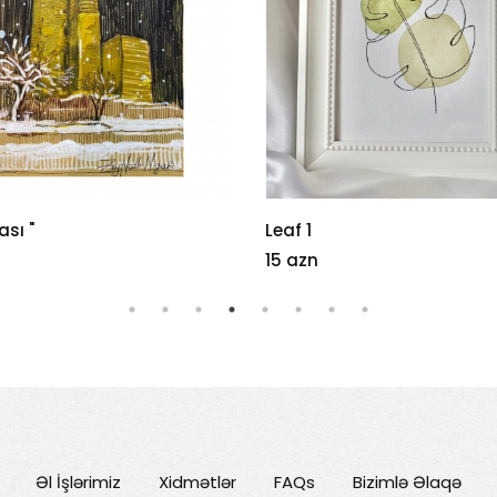
“M” Mandala
22 azn
Əl İşlərimiz
Xidmətlər
FAQs
Bizimlə Əlaqə