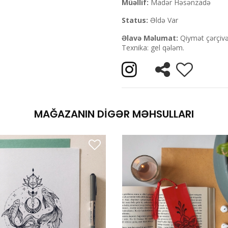
Müəllif:
Madər Həsənzadə
Status:
Əldə Var
Əlavə Məlumat:
Qiymət çərçivə
Texnika: gel qələm.
MAĞAZANIN DIGƏR MƏHSULLARI