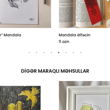
ar” Mandala
Mandala Əlfəcin
11 azn
DIGƏR MARAQLI MƏHSULLAR