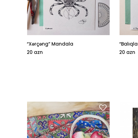
“Xərçəng” Mandala
“Balıql
20 azn
20 azn