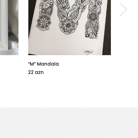
Natürmort
“Human
60 azn
22 azn