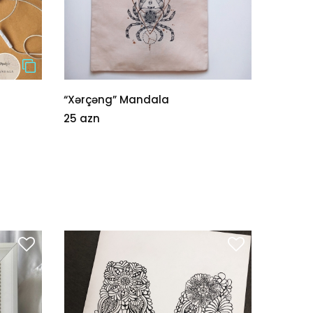
“Xərçəng” Mandala
“Human
25 azn
22 azn