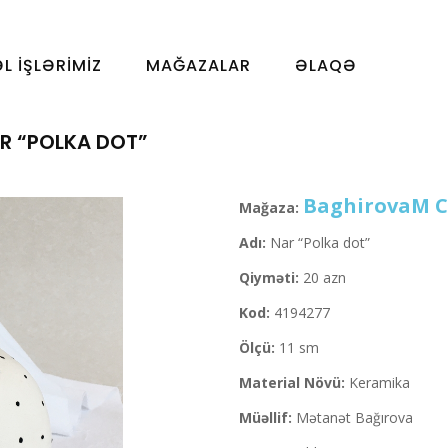
ƏL İŞLƏRIMIZ
MAĞAZALAR
ƏLAQƏ
R “POLKA DOT”
BaghirovaM C
Mağaza:
Adı:
Nar “Polka dot”
Qiyməti:
20 azn
Kod:
4194277
Ölçü:
11 sm
Material Növü:
Keramika
Müəllif:
Mətanət Bağırova