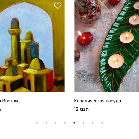
а Востока
Керамическая посуда
n
12 azn