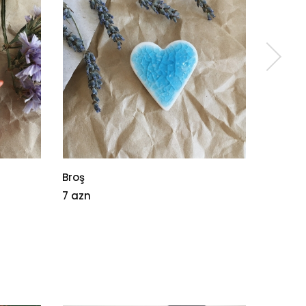
Broş
Qab
7 azn
18 azn