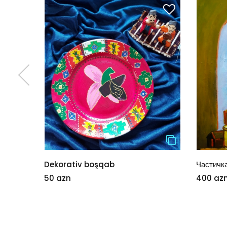
Dekorativ boşqab
Частичк
50 azn
400 az