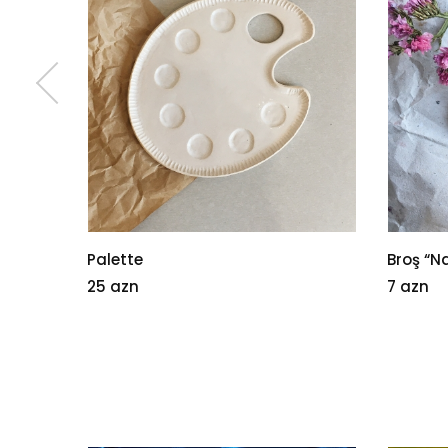
Palette
Broş “Nar
25 azn
7 azn