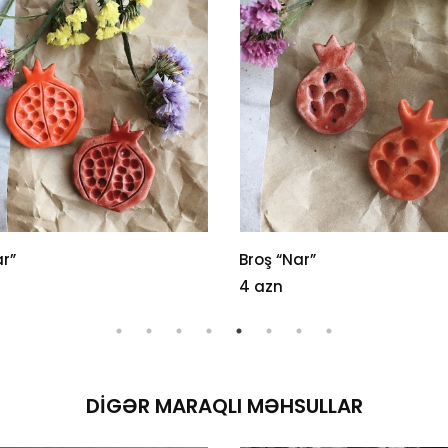
”
Broş “Nar”
4 azn
DIGƏR MARAQLI MƏHSULLAR