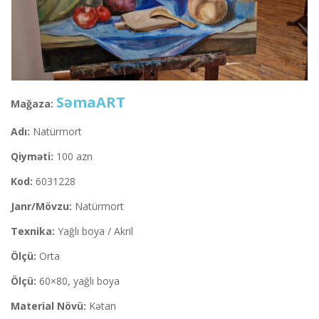
SəmaART
Mağaza:
Adı:
Natürmort
Qiyməti:
100 azn
Kod:
6031228
Janr/Mövzu:
Natürmort
Texnika:
Yağlı boya / Akril
Ölçü:
Orta
Ölçü:
60×80, yağlı boya
Material Növü:
Kətan