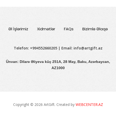
Əl İşlərimiz
Xidmətlər
FAQs
Bizimlə Əlaqə
Telefon: +994552660205 | Email:
info@artgift.az
Ünvan: Dilarə Əliyeva küç 251A, 28 May, Baku, Azərbaycan,
AZ1000
Copyright © 2026 ArtGift. Created by
WEBCENTER.AZ