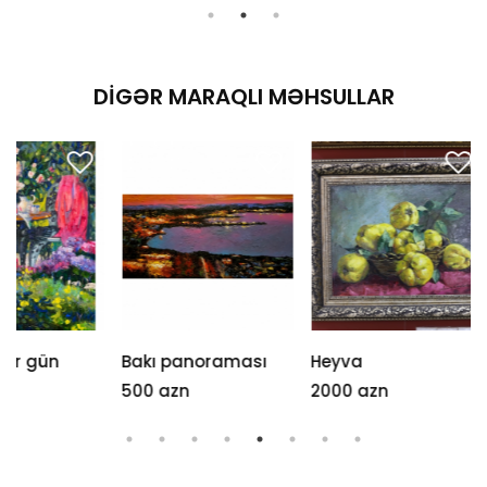
DIGƏR MARAQLI MƏHSULLAR
Bakı panoraması
Heyva
Güllər
500 azn
2000 azn
170 azn