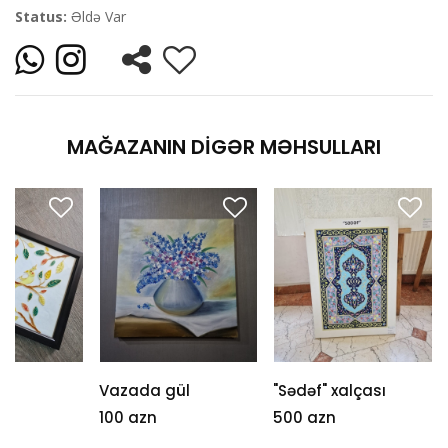
Status:
Əldə Var
MAĞAZANIN DIGƏR MƏHSULLARI
Vazada gül
"Sədəf" xalçası
100 azn
500 azn