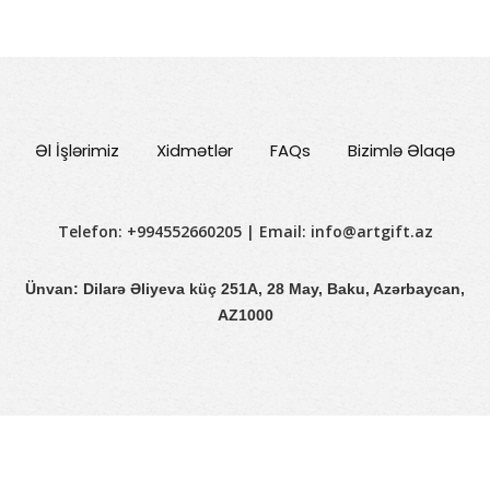
Əl İşlərimiz
Xidmətlər
FAQs
Bizimlə Əlaqə
Telefon: +994552660205 | Email:
info@artgift.az
Ünvan: Dilarə Əliyeva küç 251A, 28 May, Baku, Azərbaycan,
AZ1000
Copyright © 2026 ArtGift. Created by
WEBCENTER.AZ