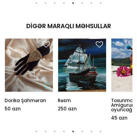
DIGƏR MARAQLI MƏHSULLAR
Dorika Şahməran
Rəsm
Toxunma
Amigurumi
50 azn
250 azn
oyuncağı
45 azn