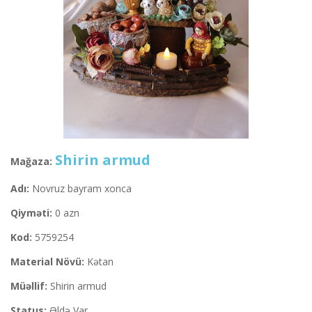
Shirin armud
Mağaza:
Adı:
Novruz bayram xonca
Qiyməti:
0 azn
Kod:
5759254
Material Növü:
Kətan
Müəllif:
Shirin armud
Status:
Əldə Var