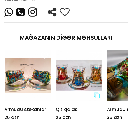
MAĞAZANIN DIGƏR MƏHSULLARI
Armudu stekanlar
Qiz qalasi
Armudu st
25 azn
25 azn
35 azn