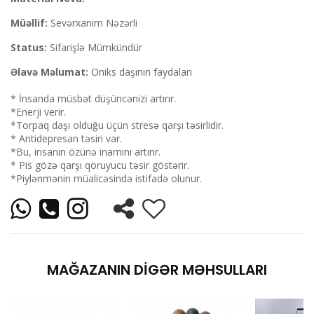
Müəllif:
Sevərxanım Nəzərli
Status:
Sifarişlə Mümkündür
Əlavə Məlumat:
Oniks daşının faydaları
* İnsanda müsbət düşüncənizi artırır.
*Enerji verir.
*Torpaq daşı olduğu üçün stresə qarşı təsirlidir.
* Antidepresan təsiri var.
*Bu, insanın özünə inamını artırır.
* Pis gözə qarşı qoruyucu təsir göstərir.
*Piylənmənin müalicəsində istifadə olunur.
MAĞAZANIN DIGƏR MƏHSULLARI