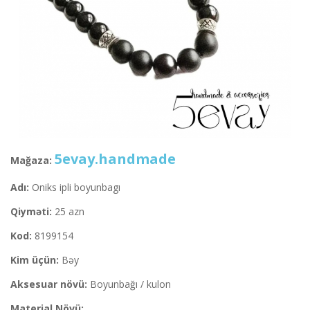
5evay.handmade
Mağaza:
Adı:
Oniks ipli boyunbagı
Qiyməti:
25 azn
Kod:
8199154
Kim üçün:
Bəy
Aksesuar növü:
Boyunbağı / kulon
Material Növü: