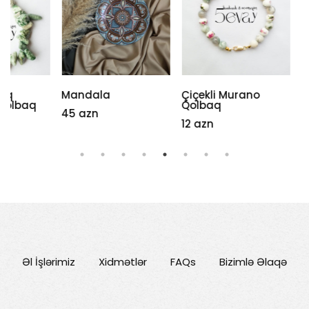
Mandala
Çiçekli Murano
Kristal ay
Qolbaq
şahməranı
45 azn
12 azn
28 azn
Əl İşlərimiz
Xidmətlər
FAQs
Bizimlə Əlaqə