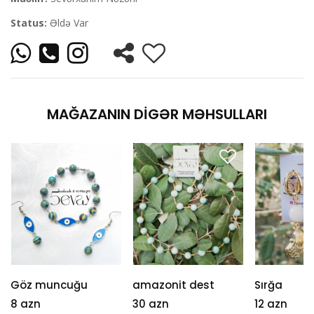
Status:
Əldə Var
MAĞAZANIN DIGƏR MƏHSULLARI
Göz muncuğu
amazonit dest
Sırğa
8 azn
30 azn
12 azn