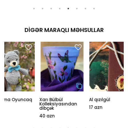
DIGƏR MARAQLI MƏHSULLAR
Xarı Bülbül
Al qızılgül
Xalçalı
Kolleksiyasından
17 azn
40 azn
dibçək
40 azn