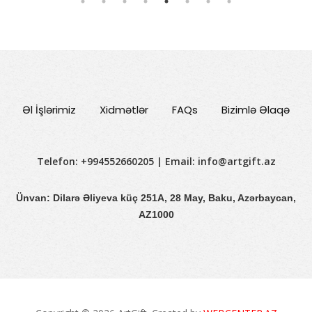
Əl İşlərimiz
Xidmətlər
FAQs
Bizimlə Əlaqə
Telefon: +994552660205 | Email:
info@artgift.az
Ünvan: Dilarə Əliyeva küç 251A, 28 May, Baku, Azərbaycan,
AZ1000