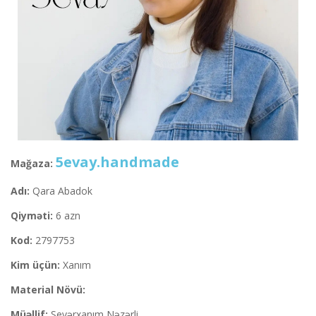
5evay.handmade
Mağaza:
Adı:
Qara Abadok
Qiyməti:
6 azn
Kod:
2797753
Kim üçün:
Xanım
Material Növü:
Müəllif:
Sevərxanım Nəzərli