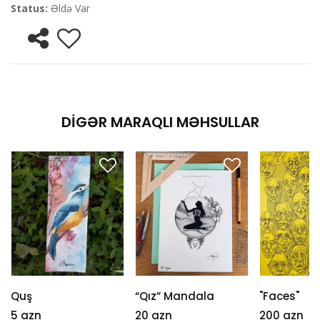
Status:
Əldə Var
DIGƏR MARAQLI MƏHSULLAR
Quş
“Qız” Mandala
"Faces"
5 azn
20 azn
200 azn