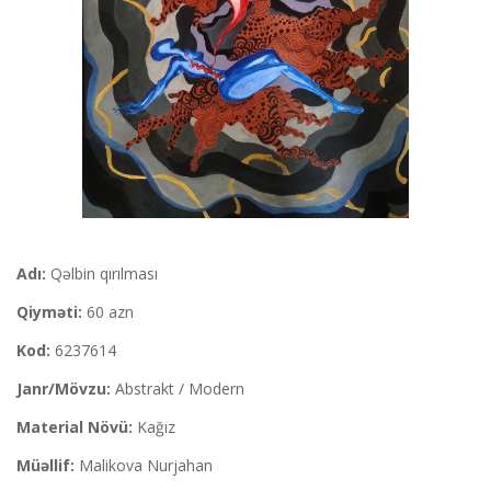
Adı:
Qəlbin qırılması
Qiyməti:
60 azn
Kod:
6237614
Janr/Mövzu:
Abstrakt / Modern
Material Növü:
Kağız
Müəllif:
Malikova Nurjahan