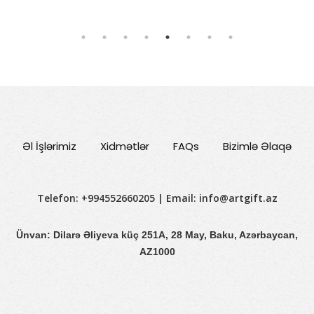
Əl İşlərimiz
Xidmətlər
FAQs
Bizimlə Əlaqə
Telefon: +994552660205 | Email:
info@artgift.az
Ünvan: Dilarə Əliyeva küç 251A, 28 May, Baku, Azərbaycan,
AZ1000