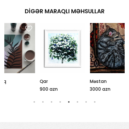
DIGƏR MARAQLI MƏHSULLAR
Qar
Məstan
Smoke
900 azn
3000 azn
23 azn