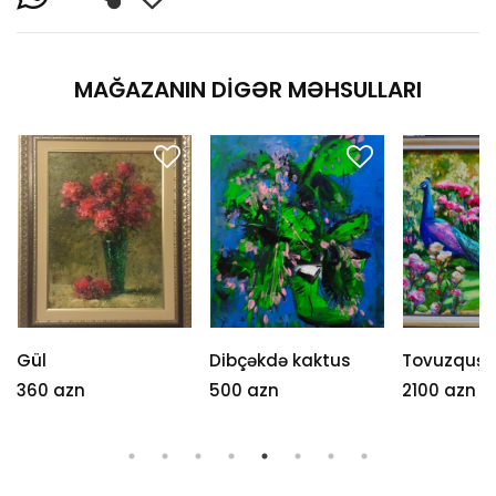
MAĞAZANIN DIGƏR MƏHSULLARI
Gül
Dibçəkdə kaktus
Tovuzquş
360 azn
500 azn
2100 azn