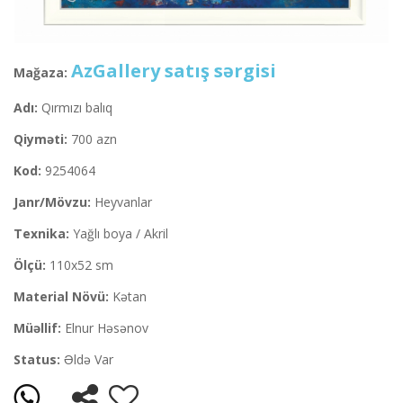
AzGallery satış sərgisi
Mağaza:
Adı:
Qırmızı balıq
Qiyməti:
700 azn
Kod:
9254064
Janr/Mövzu:
Heyvanlar
Texnika:
Yağlı boya / Akril
Ölçü:
110x52 sm
Material Növü:
Kətan
Müəllif:
Elnur Həsənov
Status:
Əldə Var