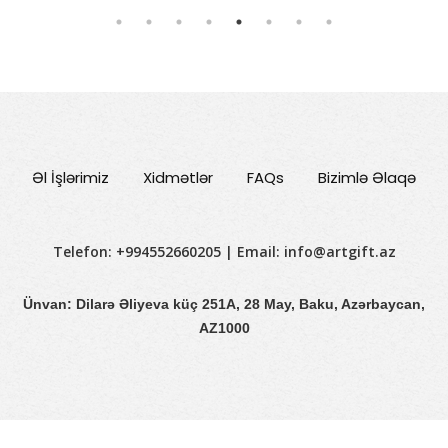
Əl İşlərimiz
Xidmətlər
FAQs
Bizimlə Əlaqə
Telefon: +994552660205 | Email:
info@artgift.az
Ünvan: Dilarə Əliyeva küç 251A, 28 May, Baku, Azərbaycan,
AZ1000