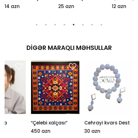
14 azn
25 azn
12 azn
DIGƏR MARAQLI MƏHSULLAR
“Çelebi xalçası”
Cehrayi kvars Dest
Sırğa
450 azn
30 azn
25 azn