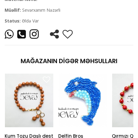
Müəllif:
Sevərxanım Nəzərli
Status:
Əldə Var
MAĞAZANIN DIGƏR MƏHSULLARI
Kum Tozu Daşlı dest
Delfin Broş
Qırmızı Qo