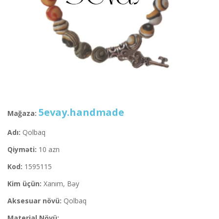
5evay.handmade
Mağaza:
Adı:
Qolbaq
Qiyməti:
10 azn
Kod:
1595115
Kim üçün:
Xanım, Bəy
Aksesuar növü:
Qolbaq
Material Növü: