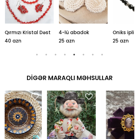
Qırmızı Kristal Dəst
4-lü abadok
Oniks ipli
40 azn
25 azn
25 azn
DIGƏR MARAQLI MƏHSULLAR