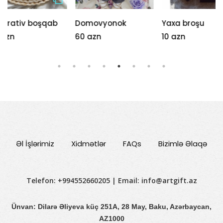
Domovyonok
Yaxa broşu
Ruff (tik
60 azn
10 azn
18 azn
Əl İşlərimiz
Xidmətlər
FAQs
Bizimlə Əlaqə
Telefon: +994552660205 | Email:
info@artgift.az
Ünvan: Dilarə Əliyeva küç 251A, 28 May, Baku, Azərbaycan,
AZ1000