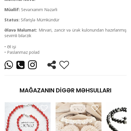
Müəllif:
Sevərxanım Nəzərli
Status:
Sifarişlə Mümkündür
Əlavə Məlumat:
Mirvari, zəncir və ürək kulonundan hazırlanmış
sevimli bilərzik
• Əl işi
• Paslanmaz polad
MAĞAZANIN DIGƏR MƏHSULLARI