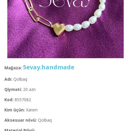
5evay.handmade
Mağaza:
Adı:
Qolbaq
Qiyməti:
20 azn
Kod:
8557082
Kim üçün:
Xanım
Aksesuar növü:
Qolbaq
Material Növü: