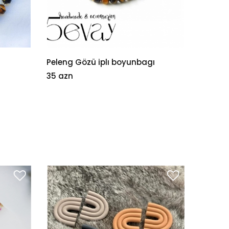
Peleng Gözü iplı boyunbagı
Abado
35 azn
5 azn