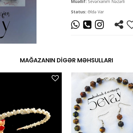
Müəllif:
Sevərxanım Nəzərli
Status:
Əldə Var
MAĞAZANIN DIGƏR MƏHSULLARI