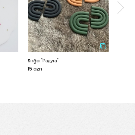
Sırğa "Радуга"
əl güz
15 azn
12 azn