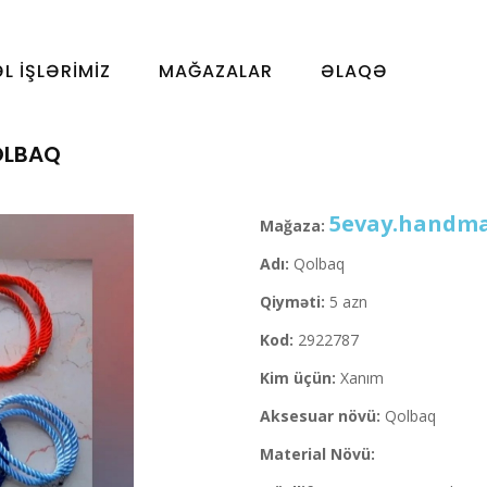
ƏL İŞLƏRIMIZ
MAĞAZALAR
ƏLAQƏ
LBAQ
5evay.handm
Mağaza:
Adı:
Qolbaq
Qiyməti:
5 azn
Kod:
2922787
Kim üçün:
Xanım
Aksesuar növü:
Qolbaq
Material Növü: