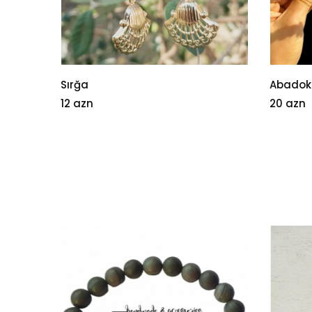
Sırğa
Abadok
12 azn
20 azn