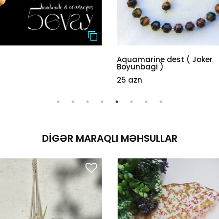
Aquamarine dest ( Joker
Boyunbagi )
25 azn
DIGƏR MARAQLI MƏHSULLAR