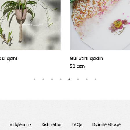
asılqanı
Gül ətirli qadın
50 azn
Əl İşlərimiz
Xidmətlər
FAQs
Bizimlə Əlaqə