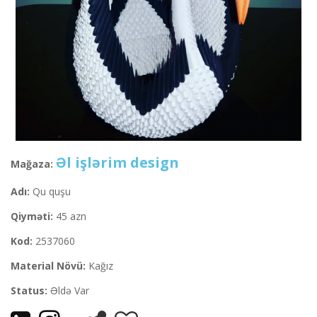
Əl işlərim design
Mağaza:
Adı:
Qu quşu
Qiyməti:
45 azn
Kod:
2537060
Material Növü:
Kağız
Status:
Əldə Var