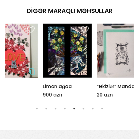
DIGƏR MARAQLI MƏHSULLAR
Limon ağacı
“Əkizlər” Mandala
Quşlar
900 azn
20 azn
80 azn