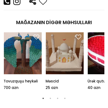
MAĞAZANIN DIGƏR MƏHSULLARI
Tovuzquşu heykəli
Məscid
Ürək qutu
700 azn
25 azn
40 azn