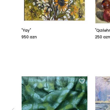
"Yay"
"Qızılə
950 azn
250 az