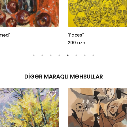
hməd"
"Faces"
n
200 azn
DIGƏR MARAQLI MƏHSULLAR