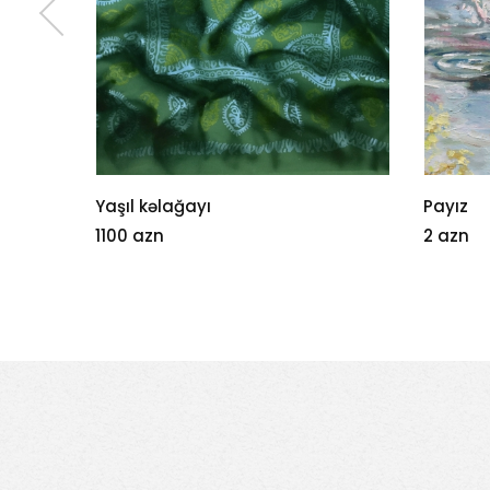
Payız
Kompoz
2 azn
300 az