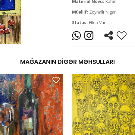
Material Növü:
Kətan
Müəllif:
Zeynallı Nigar
Status:
Əldə Var
MAĞAZANIN DIGƏR MƏHSULLARI