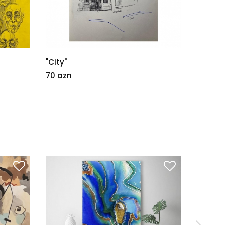
"City"
"Yeni 
70 azn
500 az