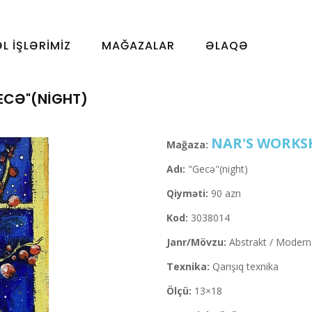
ƏL İŞLƏRIMIZ
MAĞAZALAR
ƏLAQƏ
ECƏ"(NIGHT)
NAR'S WORKS
Mağaza:
Adı:
"Gecə"(night)
Qiyməti:
90 azn
Kod:
3038014
Janr/Mövzu:
Abstrakt / Modern
Texnika:
Qarışıq texnika
Ölçü:
13×18