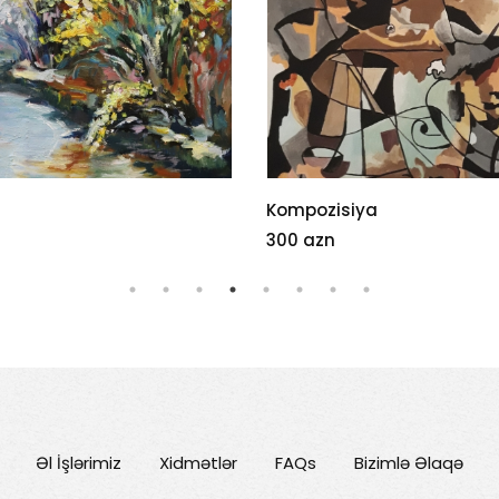
isiya
Ada
n
1000 azn
Əl İşlərimiz
Xidmətlər
FAQs
Bizimlə Əlaqə