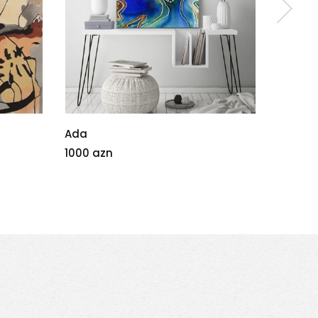
Pələng
Abstra
15 azn
170 az