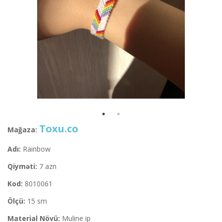
Toxu.co
Mağaza:
Adı:
Rainbow
Qiyməti:
7 azn
Kod:
8010061
Ölçü:
15 sm
Material Növü:
Muline ip