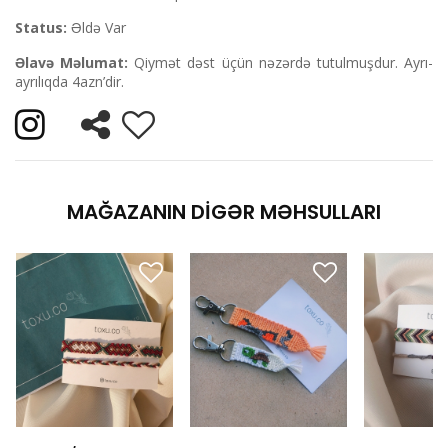
Status:
Əldə Var
Əlavə Məlumat:
Qiymət dəst üçün nəzərdə tutulmuşdur. Ayrı-
ayrılıqda 4azn’dir.
MAĞAZANIN DIGƏR MƏHSULLARI