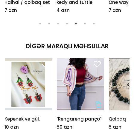
Halhal / qolbaq set
kedy and turtle
One way
7 azn
4 azn
7 azn
DIGƏR MARAQLI MƏHSULLAR
Kəpənək və gül.
"Rəngarəng panço"
Qolbaq
10 azn
50 azn
5 azn