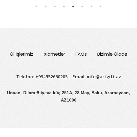
Əl İşlərimiz
Xidmətlər
FAQs
Bizimlə Əlaqə
Telefon: +994552660205 | Email:
info@artgift.az
Ünvan: Dilarə Əliyeva küç 251A, 28 May, Baku, Azərbaycan,
AZ1000