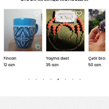
Fincan
Yaşma dəst
Çətir broş
12 azn
35 azn
50 azn