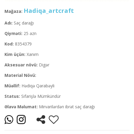
Hadiqa_artcraft
Mağaza:
Adı:
Saç darağı
Qiyməti:
25 azn
Kod:
8354379
Kim üçün:
Xanım
Aksesuar növü:
Digər
Material Növü:
Müəllif:
Hədiqə Qarabəyli
Status:
Sifarişlə Mümkündür
Əlavə Məlumat:
Mirvarilərdən ibrət saç darağı