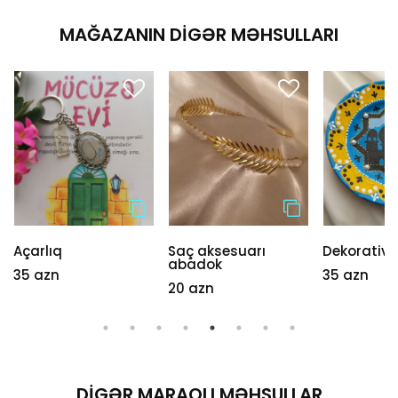
MAĞAZANIN DIGƏR MƏHSULLARI
Açarlıq
Saç aksesuarı
Dekorativ
abadok
35 azn
35 azn
20 azn
DIGƏR MARAQLI MƏHSULLAR