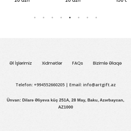
20 azn
20 azn
150 azn
Əl İşlərimiz
Xidmətlər
FAQs
Bizimlə Əlaqə
Telefon: +994552660205 | Email:
info@artgift.az
Ünvan: Dilarə Əliyeva küç 251A, 28 May, Baku, Azərbaycan,
AZ1000