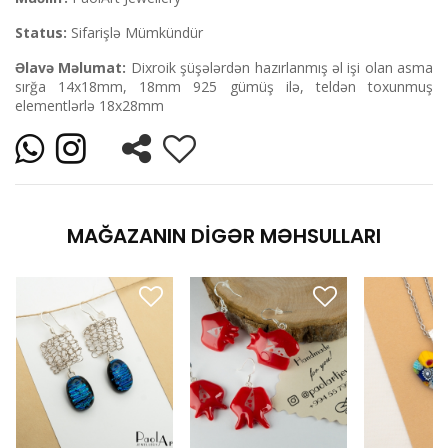
Status:
Sifarişlə Mümkündür
Əlavə Məlumat:
Dixroik şüşələrdən hazırlanmış əl işi olan asma
sırğa 14x18mm, 18mm 925 gümüş ilə, teldən toxunmuş
elementlərlə 18x28mm
MAĞAZANIN DIGƏR MƏHSULLARI