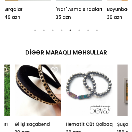
Sırqalar
"Nar" Asma sırqaları
Boyunbağı
49 azn
35 azn
39 azn
DIGƏR MARAQLI MƏHSULLAR
Əl işi saçabənd
Hematit Cüt Qolbaq
Şuşa