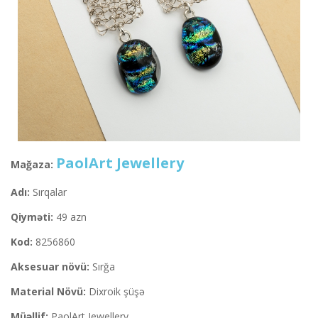
PaolArt Jewellery
Mağaza:
Adı:
Sırqalar
Qiyməti:
49 azn
Kod:
8256860
Aksesuar növü:
Sırğa
Material Növü:
Dixroik şüşə
Müəllif:
PaolArt Jewellery