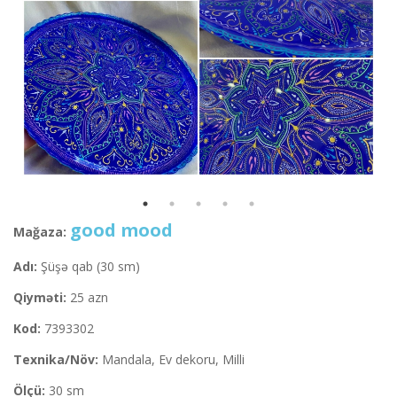
good mood
Mağaza:
Adı:
Şüşə qab (30 sm)
Qiyməti:
25 azn
Kod:
7393302
Texnika/Növ:
Mandala, Ev dekoru, Milli
Ölçü:
30 sm