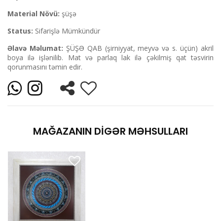
Material Növü:
şüşə
Status:
Sifarişlə Mümkündür
Əlavə Məlumat:
ŞÜŞƏ QAB (şirniyyat, meyvə və s. üçün) akril
boya ilə işlənilib. Mat və parlaq lak ilə çəkilmiş qat təsvirin
qorunmasını təmin edir.
MAĞAZANIN DIGƏR MƏHSULLARI