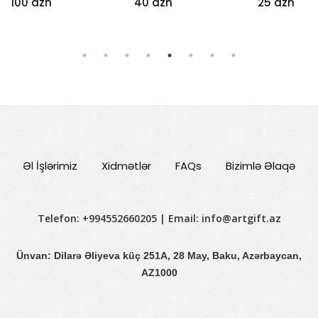
100 azn
40 azn
25 azn
Əl İşlərimiz
Xidmətlər
FAQs
Bizimlə Əlaqə
Telefon: +994552660205 | Email:
info@artgift.az
Ünvan: Dilarə Əliyeva küç 251A, 28 May, Baku, Azərbaycan,
AZ1000