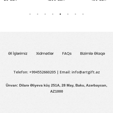
Əl İşlərimiz
Xidmətlər
FAQs
Bizimlə Əlaqə
Telefon: +994552660205 | Email:
info@artgift.az
Ünvan: Dilarə Əliyeva küç 251A, 28 May, Baku, Azərbaycan,
AZ1000