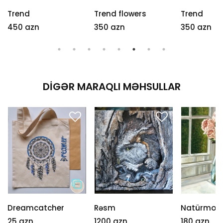
Trend flowers
Trend
Trend
350 azn
350 azn
400 azn
DIGƏR MARAQLI MƏHSULLAR
Dreamcatcher
Rəsm
Natürmort
25 azn
1200 azn
180 azn