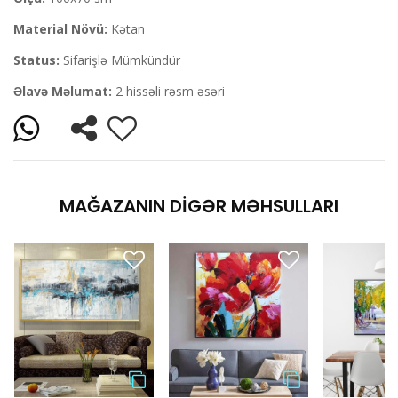
Material Növü:
Kətan
Status:
Sifarişlə Mümkündür
Əlavə Məlumat:
2 hissəli rəsm əsəri
MAĞAZANIN DIGƏR MƏHSULLARI