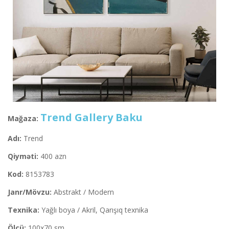
Trend Gallery Baku
Mağaza:
Adı:
Trend
Qiyməti:
400 azn
Kod:
8153783
Janr/Mövzu:
Abstrakt / Modern
Texnika:
Yağlı boya / Akril, Qarışıq texnika
Ölçü:
100x70 sm