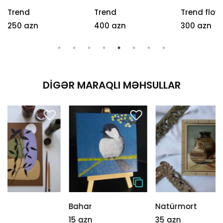
Trend
Trend
Trend flow
250 azn
400 azn
300 azn
DIGƏR MARAQLI MƏHSULLAR
Bahar
Natürmort
Shaman D
15 azn
35 azn
540 azn