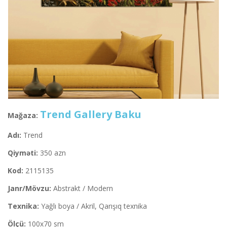
Trend Gallery Baku
Mağaza:
Adı:
Trend
Qiyməti:
350 azn
Kod:
2115135
Janr/Mövzu:
Abstrakt / Modern
Texnika:
Yağlı boya / Akril, Qarışıq texnika
Ölçü:
100x70 sm