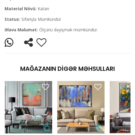
Material Növü:
Kətan
Status:
Sifarişlə Mümkündür
Əlavə Məlumat:
Ölçünü dəyişmək mümkündür.
MAĞAZANIN DIGƏR MƏHSULLARI