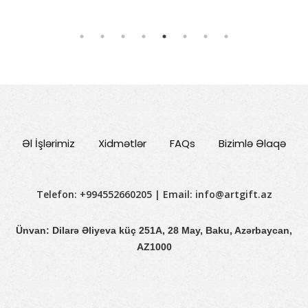
Əl İşlərimiz
Xidmətlər
FAQs
Bizimlə Əlaqə
Telefon: +994552660205 | Email:
info@artgift.az
Ünvan: Dilarə Əliyeva küç 251A, 28 May, Baku, Azərbaycan,
AZ1000