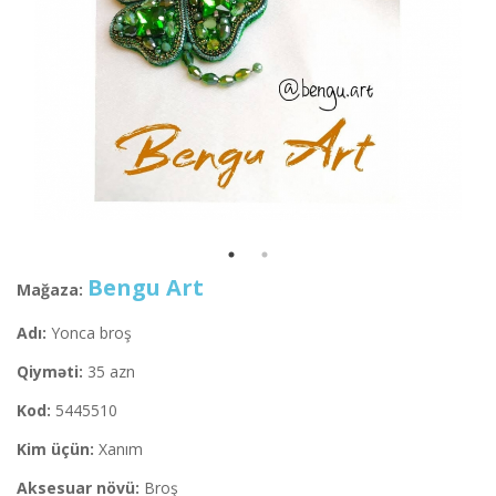
Bengu Art
Mağaza:
Adı:
Yonca broş
Qiyməti:
35 azn
Kod:
5445510
Kim üçün:
Xanım
Aksesuar növü:
Broş