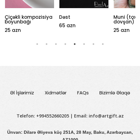
Çiçəkli kompozisiya
Dəst
Muni (tox
boyunbağı
dovşan)
65 azn
25 azn
25 azn
Əl İşlərimiz
Xidmətlər
FAQs
Bizimlə Əlaqə
Telefon: +994552660205 | Email:
info@artgift.az
Ünvan: Dilarə Əliyeva küç 251A, 28 May, Baku, Azərbaycan,
AZ1000