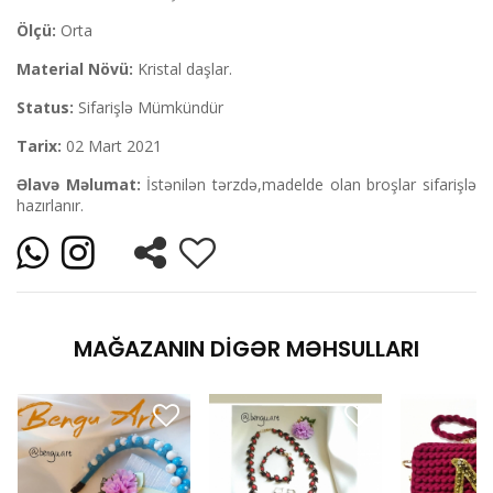
Ölçü:
Orta
Material Növü:
Kristal daşlar.
Status:
Sifarişlə Mümkündür
Tarix:
02 Mart 2021
Əlavə Məlumat:
İstənilən tərzdə,madelde olan broşlar sifarişlə
hazırlanır.
MAĞAZANIN DIGƏR MƏHSULLARI