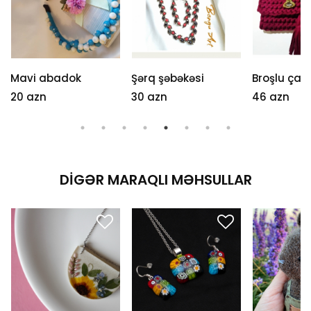
Mavi abadok
Şərq şəbəkəsi
Broşlu çan
20 azn
30 azn
46 azn
DIGƏR MARAQLI MƏHSULLAR