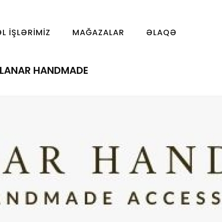
ƏL İŞLƏRIMIZ
MAĞAZALAR
ƏLAQƏ
İLANAR HANDMADE