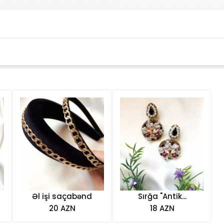
Əl işi saçabənd
Sırğa "Antik...
20 AZN
18 AZN