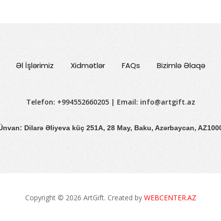
Əl İşlərimiz
Xidmətlər
FAQs
Bizimlə Əlaqə
Telefon: +994552660205 | Email:
info@artgift.az
Ünvan: Dilarə Əliyeva küç 251A, 28 May, Baku, Azərbaycan, AZ100
Copyright © 2026 ArtGift. Created by
WEBCENTER.AZ