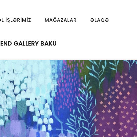
ƏL İŞLƏRIMIZ
MAĞAZALAR
ƏLAQƏ
REND GALLERY BAKU