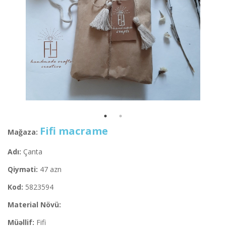
Fifi macrame
Mağaza:
Adı:
Çanta
Qiyməti:
47 azn
Kod:
5823594
Material Növü:
Müəllif:
Fifi