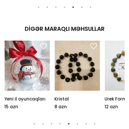
DIGƏR MARAQLI MƏHSULLAR
Yeni il oyuncaqları
Kristal
Urek Forma
15 azn
8 azn
12 azn