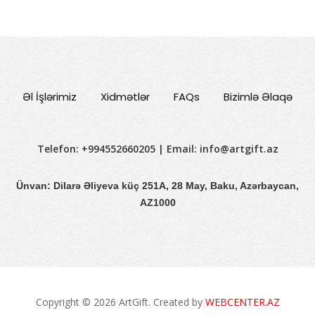
Əl İşlərimiz
Xidmətlər
FAQs
Bizimlə Əlaqə
Telefon: +994552660205 | Email:
info@artgift.az
Ünvan: Dilarə Əliyeva küç 251A, 28 May, Baku, Azərbaycan,
AZ1000
Copyright © 2026 ArtGift. Created by
WEBCENTER.AZ