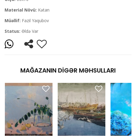
Material Növü:
Kətan
Müəllif:
Fazil Yaqubov
Status:
Əldə Var
MAĞAZANIN DIGƏR MƏHSULLARI