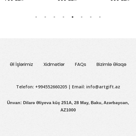
Əl İşlərimiz
Xidmətlər
FAQs
Bizimlə Əlaqə
Telefon: +994552660205 | Email:
info@artgift.az
Ünvan: Dilarə Əliyeva küç 251A, 28 May, Baku, Azərbaycan,
AZ1000