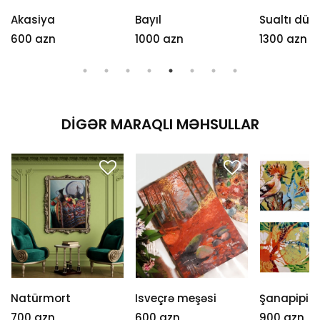
Akasiya
Bayıl
Sualtı dün
600 azn
1000 azn
1300 azn
DIGƏR MARAQLI MƏHSULLAR
Natürmort
Isveçrə meşəsi
Şanapipikl
700 azn
600 azn
900 azn