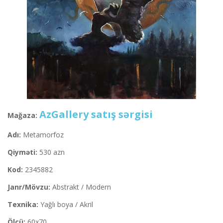
AzGallery satış sərgisi
Mağaza:
Adı:
Metamorfoz
Qiyməti:
530 azn
Kod:
2345882
Janr/Mövzu:
Abstrakt / Modern
Texnika:
Yağlı boya / Akril
Ölçü:
60x70