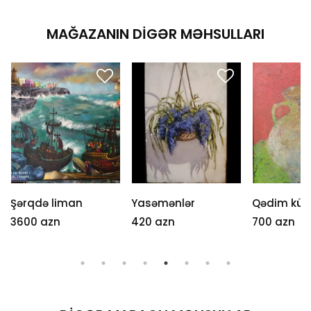
MAĞAZANIN DIGƏR MƏHSULLARI
Şərqdə liman
Yasəmənlər
Qədim küp
3600 azn
420 azn
700 azn