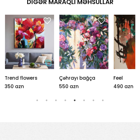
DIGƏR MARAQLI MƏHSULLAR
Trend flowers
Çəhrayı bağça
Feel
350 azn
550 azn
490 azn