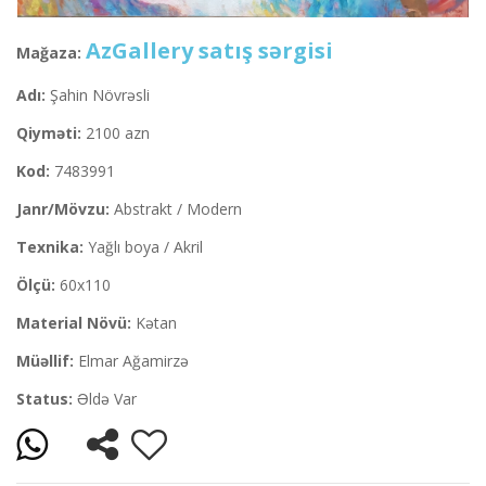
AzGallery satış sərgisi
Mağaza:
Adı:
Şahin Növrəsli
Qiyməti:
2100 azn
Kod:
7483991
Janr/Mövzu:
Abstrakt / Modern
Texnika:
Yağlı boya / Akril
Ölçü:
60x110
Material Növü:
Kətan
Müəllif:
Elmar Ağamirzə
Status:
Əldə Var