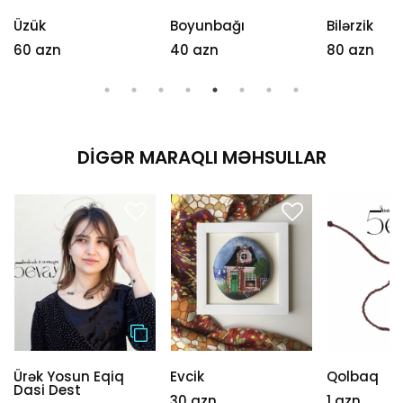
Üzük
Boyunbağı
Bilərzik
60 azn
40 azn
80 azn
DIGƏR MARAQLI MƏHSULLAR
Ürək Yosun Eqiq
Evcik
Qolbaq
Dasi Dest
30 azn
1 azn