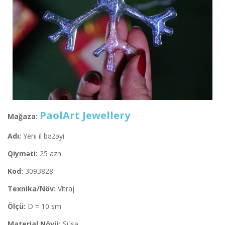
PaolArt Jewellery
Mağaza:
Adı:
Yeni il bəzəyi
Qiyməti:
25 azn
Kod:
3093828
Texnika/Növ:
Vitraj
Ölçü:
D = 10 sm
Material Növü:
Şüşə