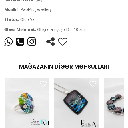
Müəllif:
PaolArt Jewellery
Status:
Əldə Var
Əlavə Məlumat:
Əl işi olan şüşə D = 10 sm
MAĞAZANIN DIGƏR MƏHSULLARI