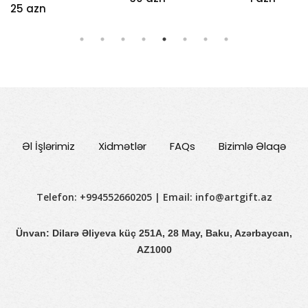
25 azn
Əl İşlərimiz
Xidmətlər
FAQs
Bizimlə Əlaqə
Telefon: +994552660205 | Email:
info@artgift.az
Ünvan: Dilarə Əliyeva küç 251A, 28 May, Baku, Azərbaycan,
AZ1000