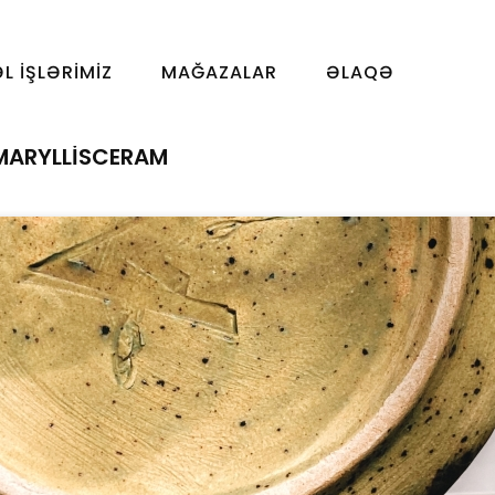
ƏL İŞLƏRIMIZ
MAĞAZALAR
ƏLAQƏ
MARYLLISCERAM