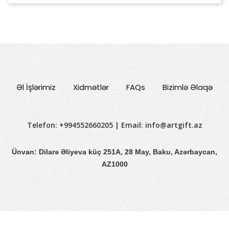
Əl İşlərimiz
Xidmətlər
FAQs
Bizimlə Əlaqə
Telefon: +994552660205 | Email:
info@artgift.az
Ünvan: Dilarə Əliyeva küç 251A, 28 May, Baku, Azərbaycan,
AZ1000