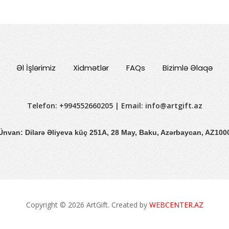
Əl İşlərimiz
Xidmətlər
FAQs
Bizimlə Əlaqə
Telefon: +994552660205 | Email:
info@artgift.az
Ünvan: Dilarə Əliyeva küç 251A, 28 May, Baku, Azərbaycan, AZ100
Copyright © 2026 ArtGift. Created by
WEBCENTER.AZ