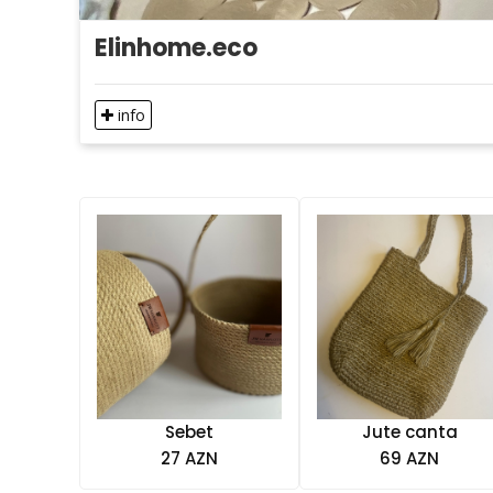
Elinhome.eco
info
Sebet
Jute canta
27 AZN
69 AZN