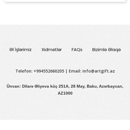
Əl İşlərimiz
Xidmətlər
FAQs
Bizimlə Əlaqə
Telefon: +994552660205 | Email:
info@artgift.az
Ünvan: Dilarə Əliyeva küç 251A, 28 May, Baku, Azərbaycan,
AZ1000