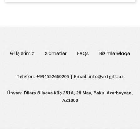
Əl İşlərimiz
Xidmətlər
FAQs
Bizimlə Əlaqə
Telefon: +994552660205 | Email:
info@artgift.az
Ünvan: Dilarə Əliyeva küç 251A, 28 May, Baku, Azərbaycan,
AZ1000