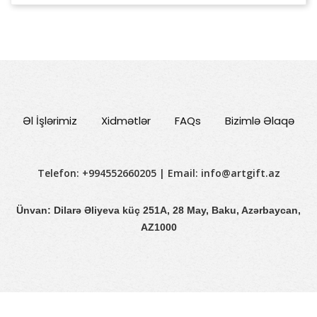
Əl İşlərimiz
Xidmətlər
FAQs
Bizimlə Əlaqə
Telefon: +994552660205 | Email:
info@artgift.az
Ünvan: Dilarə Əliyeva küç 251A, 28 May, Baku, Azərbaycan,
AZ1000