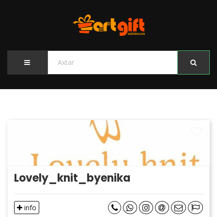
Lovely_knit_byenika
info