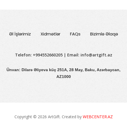
Əl İşlərimiz
Xidmətlər
FAQs
Bizimlə Əlaqə
Telefon: +994552660205 | Email:
info@artgift.az
Ünvan: Dilarə Əliyeva küç 251A, 28 May, Baku, Azərbaycan,
AZ1000
Copyright © 2026 ArtGift. Created by
WEBCENTER.AZ