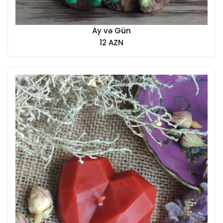
Ay və Gün
12 AZN